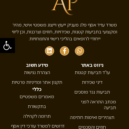
משרד עו״ד אסף פלג מעניק ייעוץ וייצוג משפטי אישי, מהיר
ומקצועי בתביעות קטנות, שכירויות, חוזים וצרכנות, וכן ליווי
פתח סרגל
ייחודי לרופאים בהליכי רישוי והתמחויות.
ניווט באתר
מידע חשוב
עו”ד תביעות קטנות
הצהרת נגישות
דיני שכירות
תקנון אתר ומדיניות פרטיות
כללי
תביעות נגד מוסכים
מאמרים משפטיים
מכתב התראה לפני
בתקשורת
תביעה
תרומה לקהילה
תצהירים ואימות חתימה
דרושים למשרד עורכי דין אסף
חוזים והסכמים