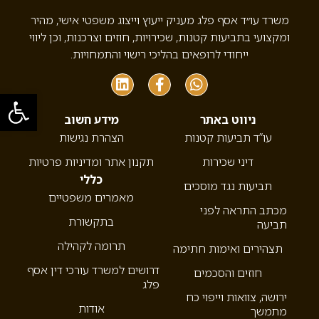
משרד עו״ד אסף פלג מעניק ייעוץ וייצוג משפטי אישי, מהיר
ומקצועי בתביעות קטנות, שכירויות, חוזים וצרכנות, וכן ליווי
ייחודי לרופאים בהליכי רישוי והתמחויות.
פתח סרגל
ניווט באתר
מידע חשוב
עו”ד תביעות קטנות
הצהרת נגישות
דיני שכירות
תקנון אתר ומדיניות פרטיות
כללי
תביעות נגד מוסכים
מאמרים משפטיים
מכתב התראה לפני
בתקשורת
תביעה
תרומה לקהילה
תצהירים ואימות חתימה
דרושים למשרד עורכי דין אסף
חוזים והסכמים
פלג
ירושה, צוואות וייפוי כח
אודות
מתמשך