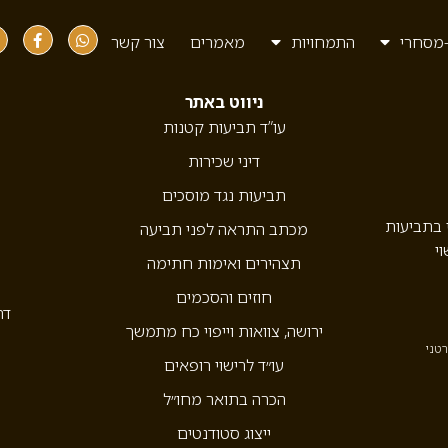
יר ניתוק
מסחרי
התמחויות
מאמרים
צור קשר
ניווט באתר
עו”ד תביעות קטנות
דיני שכירות
תביעות נגד מוסכים
י בתביעות
מכתב התראה לפני תביעה
וי
תצהירים ואימות חתימה
חוזים והסכמים
דר
ירושה, צוואות וייפוי כח מתמשך
רטני
עו״ד לרישוי רופאים
הכרה בתואר מחו״ל
ייצוג סטודנטים