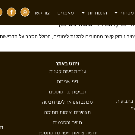
מסחרי
התמחויות
מאמרים
צור קשר
דים (תצהיר סטודנטים)
ר ניתוק קשר מההורים למלגת לימודים, הכולל הסבר על הדרישות ה
ניווט באתר
עו”ד תביעות קטנות
דיני שכירות
תביעות נגד מוסכים
י בתביעות
מכתב התראה לפני תביעה
וי
תצהירים ואימות חתימה
חוזים והסכמים
דר
ירושה, צוואות וייפוי כח מתמשך