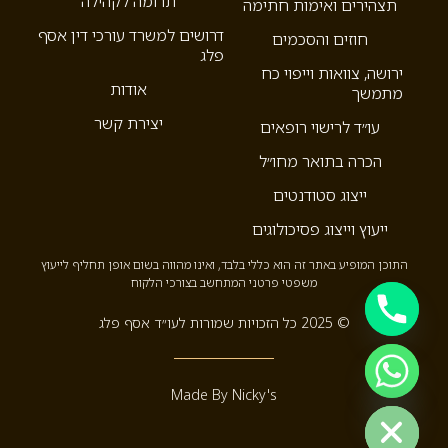
תרומה לקהילה
תצהירים ואימות חתימה
דרושים למשרד עורכי דין אסף
חוזים והסכמים
פלג
ירושה, צוואות וייפוי כח
אודות
מתמשך
יצירת קשר
עו״ד לרישוי רופאים
הכרה בתואר מחו״ל
ייצוג סטודנטים
ייעוץ וייצוג פסיכולוגים
התוכן המופיע באתר זה הוא כללי בלבד, ואינו מהווה בשום אופן תחליף לייעוץ
משפטי פרטני המתחשב בצורכי הלקוח
© 2025 כל הזכויות שמורות לעו״ד אסף פלג
Hide c
Made By Nicky's