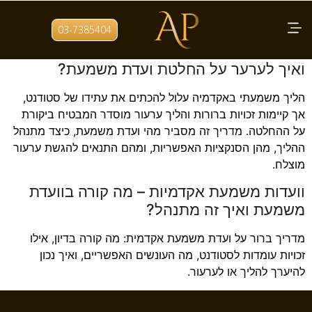
תגית:
מכללה
03-7385404
ועדת משמעת באקדמיה – מה זכויות הסטודנט
ואיך לערער על החלטת ועדת משמעת?
הליך משמעתי באקדמיה עלול להכתים את עתידו של סטודנט,
אך קיימות זכויות ברורות והליך ערעור מוסדר המבטיח ביקורת
על ההחלטה. מדריך זה מסביר מהי ועדת משמעת, כיצד מתנהל
ההליך, מהן הסנקציות האפשריות, ומהם התנאים להגשת ערעור
מוצלח.
וועדות משמעת אקדמיות – מה קורה בוועדת
משמעת ואיך זה מתנהל?
מדריך ברור על ועדת משמעת אקדמית: מה קורה בדיון, אילו
זכויות עומדות לסטודנט, מה העונשים האפשריים, ואיך נכון
להיערך להליך או לערעור.