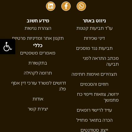
ניווט באתר
מידע חשוב
עו”ד תביעות קטנות
הצהרת נגישות
דיני שכירות
תקנון אתר ומדיניות פרטיות
פתח סרגל
כללי
תביעות נגד מוסכים
מאמרים משפטיים
מכתב התראה לפני
בתקשורת
תביעה
תרומה לקהילה
תצהירים ואימות חתימה
דרושים למשרד עורכי דין אסף
חוזים והסכמים
פלג
ירושה, צוואות וייפוי כח
אודות
מתמשך
יצירת קשר
עו״ד לרישוי רופאים
הכרה בתואר מחו״ל
ייצוג סטודנטים