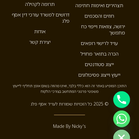
תרומה לקהילה
תצהירים ואימות חתימה
דרושים למשרד עורכי דין אסף
חוזים והסכמים
פלג
ירושה, צוואות וייפוי כח
אודות
מתמשך
יצירת קשר
עו״ד לרישוי רופאים
הכרה בתואר מחו״ל
ייצוג סטודנטים
ייעוץ וייצוג פסיכולוגים
התוכן המופיע באתר זה הוא כללי בלבד, ואינו מהווה בשום אופן תחליף לייעוץ
משפטי פרטני המתחשב בצורכי הלקוח
© 2025 כל הזכויות שמורות לעו״ד אסף פלג
Hide c
Made By Nicky's