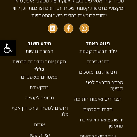
משרד עו״ד אסף פלג מעניק ייעוץ וייצוג משפטי אישי, מהיר
ומקצועי בתביעות קטנות, שכירויות, חוזים וצרכנות, וכן ליווי
ייחודי לרופאים בהליכי רישוי והתמחויות.
פתח סרגל
ניווט באתר
מידע חשוב
עו”ד תביעות קטנות
הצהרת נגישות
דיני שכירות
תקנון אתר ומדיניות פרטיות
כללי
תביעות נגד מוסכים
מאמרים משפטיים
מכתב התראה לפני
בתקשורת
תביעה
תרומה לקהילה
תצהירים ואימות חתימה
דרושים למשרד עורכי דין אסף
חוזים והסכמים
פלג
ירושה, צוואות וייפוי כח
אודות
מתמשך
יצירת קשר
עו״ד לרישוי רופאים