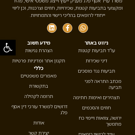
משרד עו״ד אסף פלג מעניק ייעוץ וייצוג משפטי אישי, מהיר
ומקצועי בתביעות קטנות, שכירויות, חוזים וצרכנות, וכן ליווי
ייחודי לרופאים בהליכי רישוי והתמחויות.
פתח סרגל
ניווט באתר
מידע חשוב
עו”ד תביעות קטנות
הצהרת נגישות
דיני שכירות
תקנון אתר ומדיניות פרטיות
כללי
תביעות נגד מוסכים
מאמרים משפטיים
מכתב התראה לפני
בתקשורת
תביעה
תרומה לקהילה
תצהירים ואימות חתימה
דרושים למשרד עורכי דין אסף
חוזים והסכמים
פלג
ירושה, צוואות וייפוי כח
אודות
מתמשך
יצירת קשר
עו״ד לרישוי רופאים