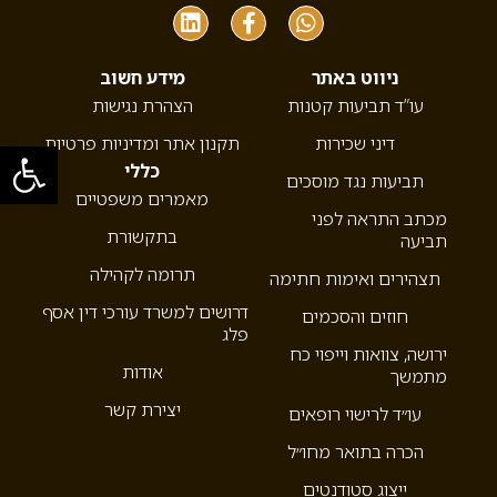
ניווט באתר
מידע חשוב
עו”ד תביעות קטנות
הצהרת נגישות
דיני שכירות
תקנון אתר ומדיניות פרטיות
פתח סרגל
כללי
תביעות נגד מוסכים
מאמרים משפטיים
מכתב התראה לפני
בתקשורת
תביעה
תרומה לקהילה
תצהירים ואימות חתימה
דרושים למשרד עורכי דין אסף
חוזים והסכמים
פלג
ירושה, צוואות וייפוי כח
אודות
מתמשך
יצירת קשר
עו״ד לרישוי רופאים
הכרה בתואר מחו״ל
ייצוג סטודנטים