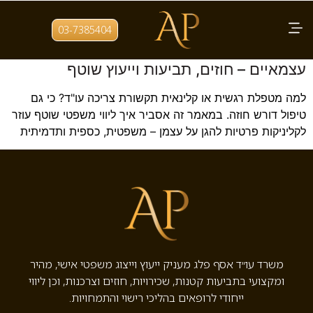
תגית:
ליווי משפטי לקליניקות
03-7385404
ליווי משפטי לקליניקות פרטיות ומטפלים
עצמאיים – חוזים, תביעות וייעוץ שוטף
למה מטפלת רגשית או קלינאית תקשורת צריכה עו"ד? כי גם
טיפול דורש חוזה. במאמר זה אסביר איך ליווי משפטי שוטף עוזר
לקליניקות פרטיות להגן על עצמן – משפטית, כספית ותדמיתית
משרד עו״ד אסף פלג מעניק ייעוץ וייצוג משפטי אישי, מהיר
ומקצועי בתביעות קטנות, שכירויות, חוזים וצרכנות, וכן ליווי
ייחודי לרופאים בהליכי רישוי והתמחויות.