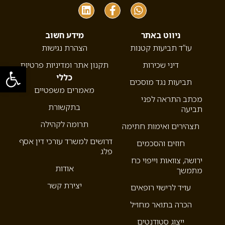
ניווט באתר
מידע חשוב
עו”ד תביעות קטנות
הצהרת נגישות
דיני שכירות
תקנון אתר ומדיניות פרטיות
פתח סרגל
כללי
תביעות נגד מוסכים
מאמרים משפטיים
מכתב התראה לפני
בתקשורת
תביעה
תרומה לקהילה
תצהירים ואימות חתימה
דרושים למשרד עורכי דין אסף
חוזים והסכמים
פלג
ירושה, צוואות וייפוי כח
אודות
מתמשך
יצירת קשר
עו״ד לרישוי רופאים
הכרה בתואר מחו״ל
ייצוג סטודנטים