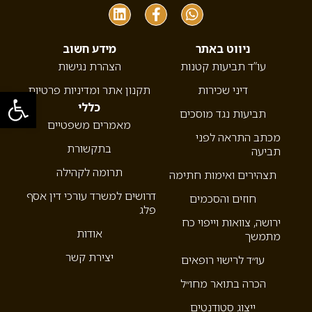
ניווט באתר
מידע חשוב
עו”ד תביעות קטנות
הצהרת נגישות
דיני שכירות
תקנון אתר ומדיניות פרטיות
פתח סרגל
כללי
תביעות נגד מוסכים
מאמרים משפטיים
מכתב התראה לפני
בתקשורת
תביעה
תרומה לקהילה
תצהירים ואימות חתימה
דרושים למשרד עורכי דין אסף
חוזים והסכמים
פלג
ירושה, צוואות וייפוי כח
אודות
מתמשך
יצירת קשר
עו״ד לרישוי רופאים
הכרה בתואר מחו״ל
ייצוג סטודנטים