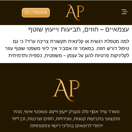
תגית:
ליווי משפטי למאמנים
03-7385404
ליווי משפטי לקליניקות פרטיות ומטפלים
עצמאיים – חוזים, תביעות וייעוץ שוטף
למה מטפלת רגשית או קלינאית תקשורת צריכה עו"ד? כי גם
טיפול דורש חוזה. במאמר זה אסביר איך ליווי משפטי שוטף עוזר
לקליניקות פרטיות להגן על עצמן – משפטית, כספית ותדמיתית
משרד עו״ד אסף פלג מעניק ייעוץ וייצוג משפטי אישי, מהיר
ומקצועי בתביעות קטנות, שכירויות, חוזים וצרכנות, וכן ליווי
ייחודי לרופאים בהליכי רישוי והתמחויות.