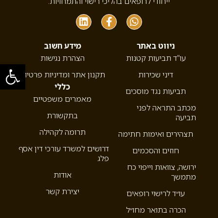
ייחודי לרופאים בהליכי רישוי והתמחויות.
ניווט באתר
מידע חשוב
עו”ד תביעות קטנות
הצהרת נגישות
פתח סרגל
דיני שכירות
תקנון אתר ומדיניות פרטיות
כללי
תביעות נגד מוסכים
מאמרים משפטיים
מכתב התראה לפני
בתקשורת
תביעה
תרומה לקהילה
תצהירים ואימות חתימה
דרושים למשרד עורכי דין אסף
חוזים והסכמים
פלג
ירושה, צוואות וייפוי כח
אודות
מתמשך
יצירת קשר
עו״ד לרישוי רופאים
הכרה בתואר מחו״ל