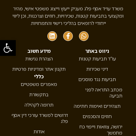
משרד עו״ד אסף פלג מעניק ייעוץ וייצוג משפטי אישי, מהיר
ומקצועי בתביעות קטנות, שכירויות, חוזים וצרכנות, וכן ליווי
ייחודי לרופאים בהליכי רישוי והתמחויות.
פתח סרגל
ניווט באתר
מידע חשוב
עו”ד תביעות קטנות
הצהרת נגישות
דיני שכירות
תקנון אתר ומדיניות פרטיות
כללי
תביעות נגד מוסכים
מאמרים משפטיים
מכתב התראה לפני
בתקשורת
תביעה
תרומה לקהילה
תצהירים ואימות חתימה
דרושים למשרד עורכי דין אסף
חוזים והסכמים
פלג
ירושה, צוואות וייפוי כח
אודות
מתמשך