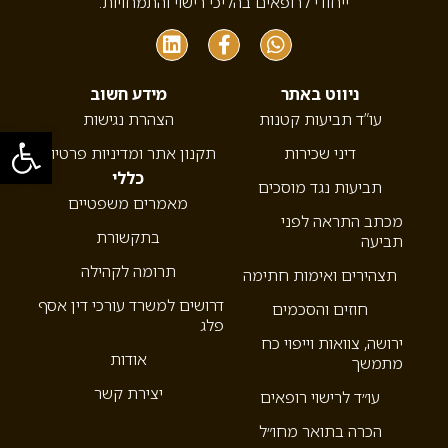
ייחודי לרופאים בהליכי רישוי והתמחויות.
ניווט באתר
מידע חשוב
עו”ד תביעות קטנות
הצהרת נגישות
פתח סרגל
דיני שכירות
תקנון אתר ומדיניות פרטיות
כללי
תביעות נגד מוסכים
מאמרים משפטיים
מכתב התראה לפני
בתקשורת
תביעה
תרומה לקהילה
תצהירים ואימות חתימה
דרושים למשרד עורכי דין אסף
חוזים והסכמים
פלג
ירושה, צוואות וייפוי כח
אודות
מתמשך
יצירת קשר
עו״ד לרישוי רופאים
הכרה בתואר מחו״ל