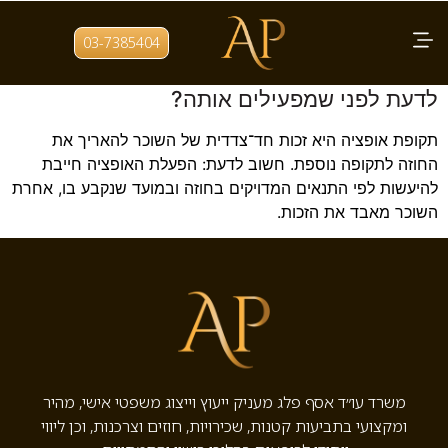
תגית:
זכות הארכה
03-7385404
מהי תקופת אופציה בחוזה שכירות ומה חשוב
לדעת לפני שמפעילים אותה?
תקופת אופציה היא זכות חד־צדדית של השוכר להאריך את
החוזה לתקופה נוספת. חשוב לדעת: הפעלת האופציה חייבת
להיעשות לפי התנאים המדויקים בחוזה ובמועד שנקבע בו, אחרת
השוכר מאבד את הזכות.
משרד עו״ד אסף פלג מעניק ייעוץ וייצוג משפטי אישי, מהיר
ומקצועי בתביעות קטנות, שכירויות, חוזים וצרכנות, וכן ליווי