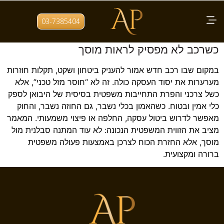
תגית:
זכויות צרכן ברכב חדש
03-7385404
עורך דין לדיני מוסכים מסביר: מה עושים
כשרכב לא מפסיק לראות מוסך
במקום שבו רכב חדש אמור להעניק ביטחון ושקט, תקלות חוזרות
מערערות את יסוד העסקה כולה. זה לא “חוסר מזל טכני”, אלא
כשל צרכני והפרת התחייבות משפטית בסיסית של היבואן לספק
כלי אמין ובטוח. כשהאמון בכלי נשבר, גם החוזה נשבר, והחוק
מאפשר לדרוש ביטול עסקה, החלפה או פיצוי משמעותי. המאמר
מציב את הזווית המשפטית הנכונה: לא עוד המתנה סבלנית מול
מוסך, אלא החזרת הכוח לצרכן באמצעות פעולה משפטית
ברורה ומקצועית.