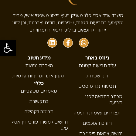
משרד עו״ד אסף פלג מעניק ייעוץ וייצוג משפטי אישי, מהיר
ומקצועי בתביעות קטנות, שכירויות, חוזים וצרכנות, וכן ליווי
ייחודי לרופאים בהליכי רישוי והתמחויות.
פתח סרגל
ניווט באתר
מידע חשוב
עו”ד תביעות קטנות
הצהרת נגישות
דיני שכירות
תקנון אתר ומדיניות פרטיות
כללי
תביעות נגד מוסכים
מאמרים משפטיים
מכתב התראה לפני
בתקשורת
תביעה
תרומה לקהילה
תצהירים ואימות חתימה
דרושים למשרד עורכי דין אסף
חוזים והסכמים
פלג
ירושה, צוואות וייפוי כח