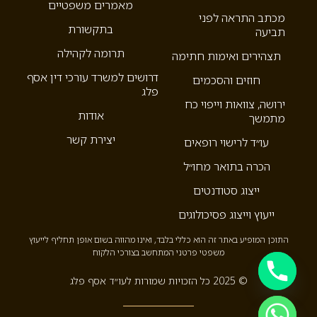
מאמרים משפטיים
מכתב התראה לפני
בתקשורת
תביעה
תרומה לקהילה
תצהירים ואימות חתימה
דרושים למשרד עורכי דין אסף
חוזים והסכמים
פלג
ירושה, צוואות וייפוי כח
אודות
מתמשך
יצירת קשר
עו״ד לרישוי רופאים
הכרה בתואר מחו״ל
ייצוג סטודנטים
ייעוץ וייצוג פסיכולוגים
התוכן המופיע באתר זה הוא כללי בלבד, ואינו מהווה בשום אופן תחליף לייעוץ
משפטי פרטני המתחשב בצורכי הלקוח
© 2025 כל הזכויות שמורות לעו״ד אסף פלג