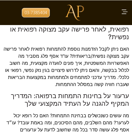
תגית:
זכויות מתמחים
03-7385404
איך אפשר לקבל הזדמנות נוספת להתמחות
רפואית, לאחר פרישה עקב מצוקה רפואית או
נפשית?
האם ניתן לקבל הזדמנות נוספת להתמחות רפואית לאחר פרישה
עקב מצוקה נפשית/בריאותית? עו"ד אסף פלג מסביר מה
האפשרויות המשפטיות, איך פונים לוועדה מקצועית, מה חשוב
לכלול בבקשה, והאם ניתן לדרוש פיצויים בגין נזק נפשי, רפואי או
כלכלי. מדריך עדכני למתמחים ולמתמחות במקצועות הבריאות
שעברו חוויה קשה במסלול ההתמחות.
ערעור על בחינות התמחות ברפואה: המדריך
המקיף להגנה על העתיד המקצועי שלך
מה עושים כשנכשלים בבחינת התמחות? האם כל רופא יכול
לערער? מהם השלבים, מהם הסיכונים, ומה באמת עובד? עו״ד
אסף פלג עושה סדר בכל מה שחשוב לדעת על ערעורים