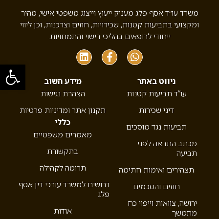
משרד עו״ד אסף פלג מעניק ייעוץ וייצוג משפטי אישי, מהיר
ומקצועי בתביעות קטנות, שכירויות, חוזים וצרכנות, וכן ליווי
ייחודי לרופאים בהליכי רישוי והתמחויות.
פתח סרגל
ניווט באתר
מידע חשוב
עו”ד תביעות קטנות
הצהרת נגישות
דיני שכירות
תקנון אתר ומדיניות פרטיות
כללי
תביעות נגד מוסכים
מאמרים משפטיים
מכתב התראה לפני
בתקשורת
תביעה
תרומה לקהילה
תצהירים ואימות חתימה
דרושים למשרד עורכי דין אסף
חוזים והסכמים
פלג
ירושה, צוואות וייפוי כח
אודות
מתמשך