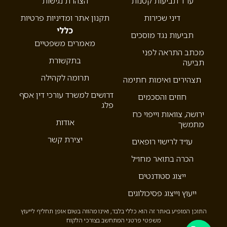
עו”ד תביעות קטנות
הצהרת נגישות
דיני שכירות
תקנון אתר ומדיניות פרטיות
כללי
תביעות נגד מוסכים
מאמרים משפטיים
מכתב התראה לפני
בתקשורת
תביעה
תרומה לקהילה
תצהירים ואימות חתימה
דרושים למשרד עורכי דין אסף
חוזים והסכמים
פלג
ירושה, צוואות וייפוי כח
אודות
מתמשך
יצירת קשר
עו״ד לרישוי רופאים
הכרה בתואר מחו״ל
ייצוג סטודנטים
ייעוץ וייצוג פסיכולוגים
התוכן המופיע באתר זה הוא כללי בלבד, ואינו מהווה בשום אופן תחליף לייעוץ
משפטי פרטני המתחשב בצורכי הלקוח