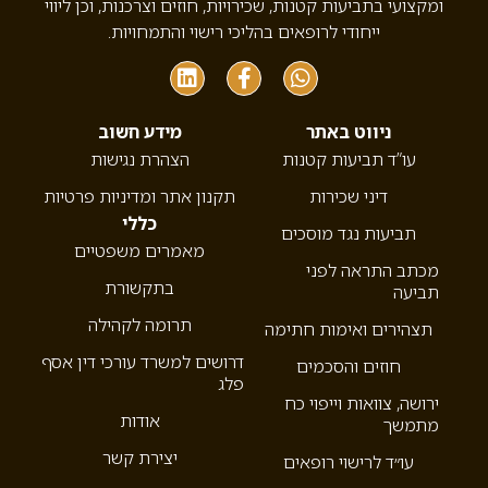
ומקצועי בתביעות קטנות, שכירויות, חוזים וצרכנות, וכן ליווי
ייחודי לרופאים בהליכי רישוי והתמחויות.
ניווט באתר
מידע חשוב
עו”ד תביעות קטנות
הצהרת נגישות
דיני שכירות
תקנון אתר ומדיניות פרטיות
כללי
תביעות נגד מוסכים
מאמרים משפטיים
מכתב התראה לפני
בתקשורת
תביעה
תרומה לקהילה
תצהירים ואימות חתימה
דרושים למשרד עורכי דין אסף
חוזים והסכמים
פלג
ירושה, צוואות וייפוי כח
אודות
מתמשך
יצירת קשר
עו״ד לרישוי רופאים