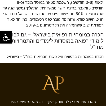
זכאות (3-6 חודשים), השלמת סטאז' במוסד מוכר (כ-6
חודשים), ומעבר בחינת רישוי ממשלתית. התהליך נמשך שנה עד
שנה וחצי. כ-50% מהפיזיותרפיסטים החדשים בישראל הם בוגרי
חו"ל. חשוב לוודא שהמוסד מוכר לפני הלימודים, במיוחד לאור
רפורמת יציב שהחמירה את הקריטריונים ב-2019
פתח סרגל
הכרה במומחיות רפואית בישראל – גם לבוגרי
לימודי רפואה במוסדות לימודים והתמחויות
מחו"ל
הכרה במומחיות ברפואה ומקצועות הבריאות בחו"ל – בישראל
משרד עו״ד אסף פלג מעניק ייעוץ וייצוג משפטי אישי, מהיר