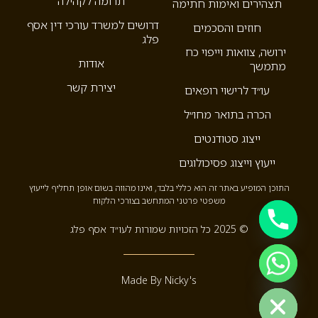
תרומה לקהילה
תצהירים ואימות חתימה
דרושים למשרד עורכי דין אסף
חוזים והסכמים
פלג
ירושה, צוואות וייפוי כח
אודות
מתמשך
יצירת קשר
עו״ד לרישוי רופאים
הכרה בתואר מחו״ל
ייצוג סטודנטים
ייעוץ וייצוג פסיכולוגים
התוכן המופיע באתר זה הוא כללי בלבד, ואינו מהווה בשום אופן תחליף לייעוץ
משפטי פרטני המתחשב בצורכי הלקוח
© 2025 כל הזכויות שמורות לעו״ד אסף פלג
Hide c
Made By Nicky's