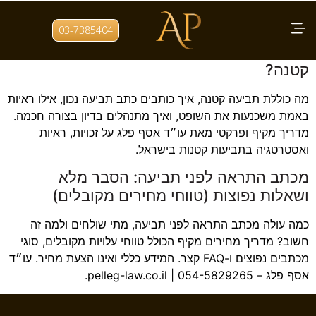
תגית:
הוצאה לפועל
03-7385404
מה הדגשים החשובים לפני הגשת תביעה
קטנה?
מה כוללת תביעה קטנה, איך כותבים כתב תביעה נכון, אילו ראיות
באמת משכנעות את השופט, ואיך מתנהלים בדיון בצורה חכמה.
מדריך מקיף ופרקטי מאת עו״ד אסף פלג על זכויות, ראיות
ואסטרטגיה בתביעות קטנות בישראל.
מכתב התראה לפני תביעה: הסבר מלא
ושאלות נפוצות (טווחי מחירים מקובלים)
כמה עולה מכתב התראה לפני תביעה, מתי שולחים ולמה זה
חשוב? מדריך מחירים מקיף הכולל טווחי עלויות מקובלים, סוגי
מכתבים נפוצים ו-FAQ קצר. המידע כללי ואינו הצעת מחיר. עו״ד
אסף פלג – pelleg-law.co.il | 054-5829265.