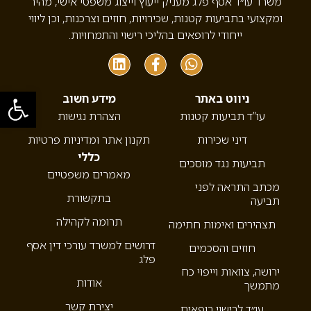
משרד עו״ד אסף פלג מעניק ייעוץ וייצוג משפטי אישי, מהיר
ומקצועי בתביעות קטנות, שכירויות, חוזים וצרכנות, וכן ליווי
ייחודי לרופאים בהליכי רישוי והתמחויות.
פתח סרגל
ניווט באתר
מידע חשוב
עו”ד תביעות קטנות
הצהרת נגישות
דיני שכירות
תקנון אתר ומדיניות פרטיות
כללי
תביעות נגד מוסכים
מאמרים משפטיים
מכתב התראה לפני
בתקשורת
תביעה
תרומה לקהילה
תצהירים ואימות חתימה
דרושים למשרד עורכי דין אסף
חוזים והסכמים
פלג
ירושה, צוואות וייפוי כח
אודות
מתמשך
יצירת קשר
עו״ד לרישוי רופאים