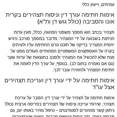
עמיתים, וייעוץ כללי
אימות חתימה עורך דין וניסוח תצהירים בקרית
אונו והסביבה (כולל גוש דן ות"א)
תצהיר בכתב הוא מסמך משפטי המהווה, ככלל, מעין עדות
הניתנת בשבועה על ידי המצהיר. מדובר במסמך מורכב ורגיש
יחסית המצריך בדיקה של תוכנו טרם החתימה עליו ולעיתים
בקרה על האספקטים המשפטיים המהותיים העולים ממנו על
מנת שלא להכשיל את המצהיר ולסכנו בתוצאות של עדות שקר
(גם אם נאמרה בתום לב). בנוסף, על עורך הדין לאמת את
חתימת המצהיר ולהזהירו עובר לכך.
אימות חתימה על ידי עורך דין ועריכת תצהירים
אצל עו"ד
אימות חתימה על תצהיר על ידי עורך דין. הסבר על עריכת
תצהיר, שירותי עריכה וניסוח של תצהירים בפריסה ארצית (כולל
ניתוק קשר מההורים לסטודנטים – טיפול מהיר באותו יום, גם
מרחוק בזום), תוך נוחות ונגישות מרבית, הצעה אטרקטיבית,