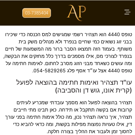
תגית:
אימות חתימה על תצהיר
03-7385404
טופס 4440 – תצהיר נשואים החיים בנפרד
טופס 4440 הוא תצהיר רשמי שמגישים למס הכנסה כדי שיכירו
בבני זוג נשואים כמי שחיים בנפרד ולא מנהלים משק בית
משותף. בעמוד הזה תמצאו הסבר ברור מה המשמעות של חיים
בנפרד לצורכי מס, אילו מסמכים בדרך כלל מחזקים את הבקשה,
ומה עושים כשאחד מבני הזוג מסרב לחתום. לאימות חתימה על
טופס 4440 אצל עו״ד אסף פלג 054-5829265.
עו"ד תצהיר ואימות חתימה בהוצאה לפועל
(קרית אונו, גוש דן והסביבה)
תצהיר בהוצאה לפועל הוא מסמך עובדתי שמכריע לעיתים
קרובות אם בקשה תתקבל או תידחה. כאן תבינו מתי חייבים
תצהיר, איך נראה תצהיר נכון, מה כולל אימות חתימה בפני עורך
דין, אילו טעויות נפוצות מפילות בקשות, ומה כדאי להביא כדי
לחסוך זמן ולעבור את ההליך בצורה חלקה.