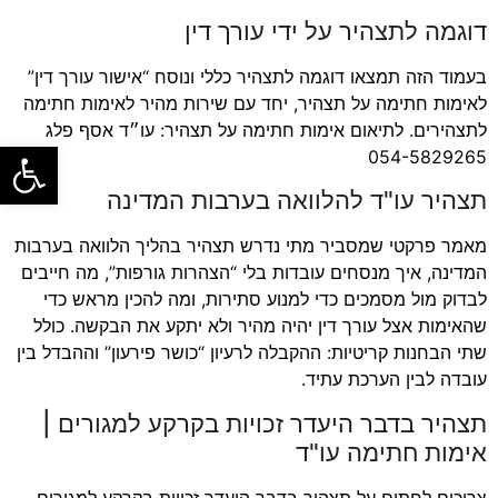
דוגמה לתצהיר על ידי עורך דין
בעמוד הזה תמצאו דוגמה לתצהיר כללי ונוסח “אישור עורך דין”
לאימות חתימה על תצהיר, יחד עם שירות מהיר לאימות חתימה
לתצהירים. לתיאום אימות חתימה על תצהיר: עו״ד אסף פלג
פתח סרגל
054-5829265
תצהיר עו"ד להלוואה בערבות המדינה
מאמר פרקטי שמסביר מתי נדרש תצהיר בהליך הלוואה בערבות
המדינה, איך מנסחים עובדות בלי “הצהרות גורפות”, מה חייבים
לבדוק מול מסמכים כדי למנוע סתירות, ומה להכין מראש כדי
שהאימות אצל עורך דין יהיה מהיר ולא יתקע את הבקשה. כולל
שתי הבחנות קריטיות: ההקבלה לרעיון “כושר פירעון” וההבדל בין
עובדה לבין הערכת עתיד.
תצהיר בדבר היעדר זכויות בקרקע למגורים |
אימות חתימה עו"ד
צריכים לחתום על תצהיר בדבר היעדר זכויות בקרקע למגורים