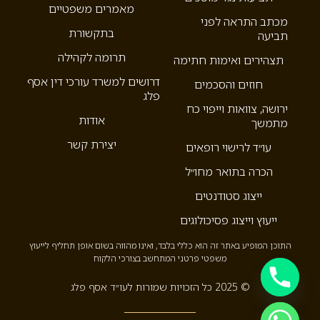
מאמרים משפטיים
מכתב התראה לפני
בתקשורת
תביעה
תרומה לקהילה
תצהירים ואימות חתימה
דרושים למשרד עורכי דין אסף
חוזים והסכמים
פלג
ירושה, צוואות וייפוי כח
אודות
מתמשך
יצירת קשר
עו״ד לרישוי רופאים
הכרה בתואר מחו״ל
ייצוג סטודנטים
ייעוץ וייצוג פסיכולוגים
התוכן המופיע באתר זה הוא כללי בלבד, ואינו מהווה בשום אופן תחליף לייעוץ
משפטי פרטני המתחשב בצורכי הלקוח
© 2025 כל הזכויות שמורות לעו״ד אסף פלג