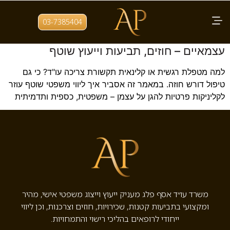
תגית:
אחריות מקצועית בטיפול
03-7385404
ליווי משפטי לקליניקות פרטיות ומטפלים
עצמאיים – חוזים, תביעות וייעוץ שוטף
למה מטפלת רגשית או קלינאית תקשורת צריכה עו"ד? כי גם
טיפול דורש חוזה. במאמר זה אסביר איך ליווי משפטי שוטף עוזר
לקליניקות פרטיות להגן על עצמן – משפטית, כספית ותדמיתית
משרד עו״ד אסף פלג מעניק ייעוץ וייצוג משפטי אישי, מהיר
ומקצועי בתביעות קטנות, שכירויות, חוזים וצרכנות, וכן ליווי
ייחודי לרופאים בהליכי רישוי והתמחויות.