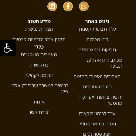
ניווט באתר
מידע חשוב
עו”ד תביעות קטנות
הצהרת נגישות
דיני שכירות
תקנון אתר ומדיניות פרטיות
פתח סרגל
כללי
תביעות נגד מוסכים
מאמרים משפטיים
מכתב התראה לפני
בתקשורת
תביעה
תרומה לקהילה
תצהירים ואימות חתימה
דרושים למשרד עורכי דין אסף
חוזים והסכמים
פלג
ירושה, צוואות וייפוי כח
אודות
מתמשך
יצירת קשר
עו״ד לרישוי רופאים
הכרה בתואר מחו״ל
ייצוג סטודנטים