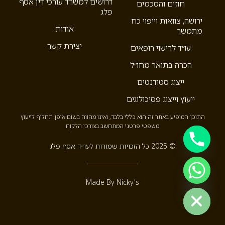
דרושים למשרד עורכי דין אסף
חוזים והסכמים
פלג
ירושה, צוואות וייפוי כח
אודות
מתמשך
יצירת קשר
עו״ד לרישוי רופאים
הכרה בתואר מחו״ל
ייצוג סטודנטים
ייעוץ וייצוג פסיכולוגים
התוכן המופיע באתר זה הוא כללי בלבד, ואינו מהווה בשום אופן תחליף לייעוץ
משפטי פרטני המתחשב בצורכי הלקוח
© 2025 כל הזכויות שמורות לעו״ד אסף פלג
Hide c
Made By Nicky's