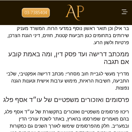
מחבר:
עו״ד אסף פלג
03-7385404
עורך דין אזרחי מסחרי, בעל תואר שני במשפטים מאוניברסיטת
בר אילן וכן תואר ראשון נוסף במדעי הרוח. המשרד מעניק
שירותים בתחומים כגון תביעות קטנות, חוזים, דיני הגנת הצרכן,
פרטיות ולשון הרע.
ממכתב דרישה ועד פסק דין, ומה באמת קובע
אם תגבה
מדריך מעשי לגביית חוב מסחרי: מכתב דרישה אפקטיבי, שלבי
התביעה, חשיבות הראיות, מימוש ערבות אישית וטענות הגנה
נפוצות.
פרסומים ואזכורים משפטיים של עו״ד אסף פלג
ריכוז פרסומים משפטיים ואזכורים בתקשורת של עו״ד אסף פלג,
בהם מאמרים שפורסמו בהארץ, באתר לשכת עורכי הדין
ובמעריב. חלק מהפרסומים שימשו לאורך השנים גם כמקורות