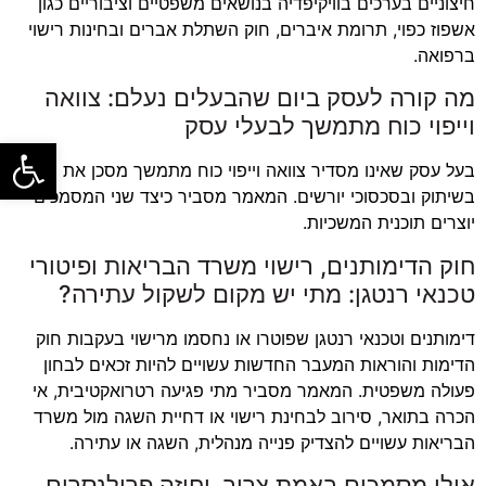
חיצוניים בערכים בוויקיפדיה בנושאים משפטיים וציבוריים כגון
אשפוז כפוי, תרומת איברים, חוק השתלת אברים ובחינות רישוי
ברפואה.
מה קורה לעסק ביום שהבעלים נעלם: צוואה
וייפוי כוח מתמשך לבעלי עסק
פתח סרגל
בעל עסק שאינו מסדיר צוואה וייפוי כוח מתמשך מסכן את העסק
בשיתוק ובסכסוכי יורשים. המאמר מסביר כיצד שני המסמכים
יוצרים תוכנית המשכיות.
חוק הדימותנים, רישוי משרד הבריאות ופיטורי
טכנאי רנטגן: מתי יש מקום לשקול עתירה?
דימותנים וטכנאי רנטגן שפוטרו או נחסמו מרישוי בעקבות חוק
הדימות והוראות המעבר החדשות עשויים להיות זכאים לבחון
פעולה משפטית. המאמר מסביר מתי פגיעה רטרואקטיבית, אי
הכרה בתואר, סירוב לבחינת רישוי או דחיית השגה מול משרד
הבריאות עשויים להצדיק פנייה מנהלית, השגה או עתירה.
אילו מסמכים באמת צריך, וחוזה פרילנסרים