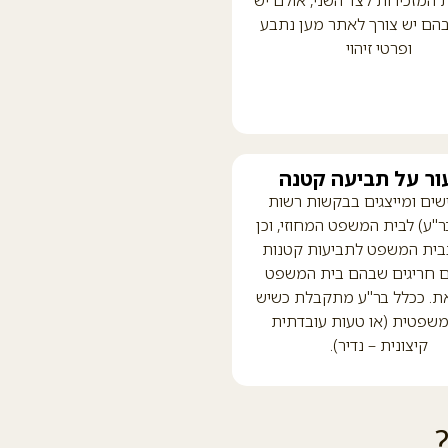
המזכירות לצד השני, אולם יש
הם יש צורך לאתר מען נתבע
ופרטי זיהוי
ור על תביעה קטנה
ישים ומייצגים בבקשות רשות
ר"ע) לבית המשפט המחוזי, וכן
בבית המשפט לתביעות קטנות
 חריגים שבהם בית המשפט
ת. ככלל בר"ע מתקבלת כשיש
שפטית (או טעות עובדתית
קיצונית – נדיר).