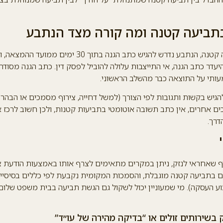
תביעה קטנה ומה קורה מצד הנתבע
כאשר מוגשת תביעה קטנה, הנתבע נדרש להגיש כתב הגנה בתוך 0
היעדר כתב הגנה, אי התייצבות עלולה להוביל לפסק דין. כתב הגנה מסודר ו
ותי על התוצאה כבר מהשלב הראשוני.
הגיש בקשות ותגובות לפי הצורך (למשל דחייה, צירוף מסמכים או הבהרו
יכים אחרים, אין כתב תשובה אוטומטי בתביעות קטנות, ולכן חשוב לרכז
דרך.
'
ף שאחראי לנזק, ניתן במקרים מתאימים לצרף אותו באמצעות הודעת צד 
בתביעה קטנה מוגבלת, והסמכות המקומית נקבעת לפי כללים בסיסיים 
ע העסקה). מי שמעוניין יכול לשקול גם הגשת תביעה בבית משפט שלום 
שירותים זולים או “בדיקה מהירה של עו״ד”