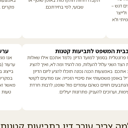
תקבלו דוחות התקדמות באופן שוטף או
באמצעות 
ם דגש –
שבועי, לפי בחירתכם.
מקרים ב
ולייצר
יתי ולא
 בבית המשפט לתביעות קטנות
ערע
ו פרונטלית בסמוך למועד הדיון. נלמד אתכם אילו שאלות
אנו מג
 הצד השני עלול להעלות, מה להגיד ומה לא, ואיך להציג
ערעור (ב
כם. באמצעות הכנה נכונה תוכלו להגיע ליום הדיון
בייצוג 
ל באופן משמעותי את סיכויי הזכייה. אנו מודעים לקושי
במקרים
הנתבעים חווים כשהם עומדים מול שופט, לרבות חרדת
מאשר זא
ות, וערוכים להעניק פתרונות יעילים.
טעות מ
מה צריך עורך דין בתביעות קטנות?