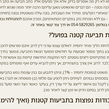
א לא רק מה אומרים בדיון, אלא איך מגיעים אליו. כתב תביעה או כתב ה
כנה נכונה – הם דברים שהשופט נשען עליהם הרבה יותר ממה שנהוג לחשוב
מאחורי הקלעים: מחדד את העובדות, בונה עילה משפטית נכונה (חוזית, נ
 – גם ללא הוכחת נזק במקרים המתאימים), ומכין אתכם
להתנהלות נכונ
דרך צור קשר באתר זה.
 תביעה קטנה בפועל?
היות הליך מהיר יחסית. לאולם עצמו עורכי דין לרוב אינם מורשים להכנ
ת מתקיימים דיונים נוספים. לפי התקנות החדשות קיימת גם אפשרות לדי
ד. לרוב אין צורך בתצהירים, אך ניתן להביא עדים ואף מומחים במק
יש לשלם אגרות בית משפט (נמוכות יחסית – 1%), וניתן לתבוע גם בגין עוגמ
בסכומים גבוהים. לעיתים ניתן להגיע עם מלווה (בן משפחה או חבר) בא
 לקבל גם אישור לייצוג על ידי עורך דין, בעיקר כאשר הצד השני פועל בפו
ן לרוב בסיום הדיון או זמן קצר לאחר מכן.
ודות נפוצות בתביעות קטנות (ואיך להימנ