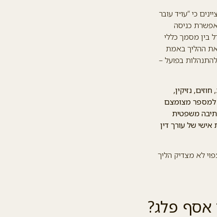
נים כי “עו״ד עובר
אפשרת כניסה
 בין מסמך כללי
 את ההליך באמת
להתנהלות בפועל –
וזים, נזיקין,
ות למספר מצומצם
כתיבה משפטית
אישי של עורך דין
וי לא מצדיק הליך
 אסף פלג?