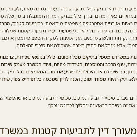
יעים ניסוח או בדיקה של תביעה קטנה בעלות נמוכה מאוד, ולעיתים מציי
 במחירים כאלה מדובר בדרך כלל בבדיקה מהירה ומוגבלת בזמן, שלא מ
ח ראיות או בניית אסטרטגיה משפטית מותאמת. בתביעות קטנות, ההבדל
הגנה שנבנה בקפידה יכול להיות משמעותי. עו״ד תביעות קטנות שמלווה
מזהה נקודות חולשה, מתאים את הטענות למקרה הספציפי ומכין אתכם 
מך”, אלא מנהל את התיק בצורה שמגדילה את סיכויי ההצלחה.
ות במשרדנו מטפל בתיקים מכל הסוגים, כולל בנושאי שכירות, צרכנות, ח
תיירות, ענף הרכב והמוסכים, הטרדות מיניות, ועוד. המשרד מעניק שיר
 נתון, כך שיש לנו את היכולת להשקיע את מרב המאמצים בכל תיק – 
, תיק ראיות מסודר ומוכן, הכנה לדיון שמכסה כל תרחיש צפוי, שירות 
ם שבהם סיכויי התביעה נמוכים, סכומי התביעה נמוכים או שהפיצוי הצפ
ת זה בשיחה הראשונה ונחסוך לכם זמן וכסף.
עורך דין לתביעות קטנות במשרד