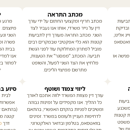
מכתב התראה
י
תביעות
מכתב חריף ומקצועי החתום על ידי עורך
מרגע 
ובדיקת
דין על נייר משרדי, אותו אנו נעביר לצד
מיוצגים.
ג אלינו,
השני. מכתב התראה מעורך דין לתביעות
השני ונ
וואטסאפ
קטנות הוא כלי אפקטיבי שבמקרים רבים
פשרה ופי
מוביל לפתרון המחלוקת עוד לפני הגשת
בבית המ
פגישה או
תביעה. המכתב "ממסגר" את הטענות,
אנו למדי
מלחיץ את הצד השני לפעול, והשופט
לפתור בא
מתרשם ממיצוי הליכים.
ל
ליווי צמוד ושוטף
סיוע ב
עורך דין מצוות המשרד ילווה אתכם לאורך
לבית 
ביעות
כל ההליך. אנו מקפידים על זמינות גבוהה
אפשרות 
משכנע.
ומשיבים לפניות בהקדם האפשרי, בהתאם
(בהתאם ל
ת קטנות
לדחיפות העניין ולעומס במשרד. זמינים
קטנה מו
המשפט
בוואטסאפ, בטלפון ובדואר האלקטרוני.
דרך
מ
וח של