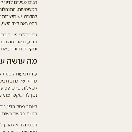
רבים מגיעים לדיון 
המשמעות, התנהלות 
להדגיש. יש חשיבות 
ההמצאה לצד השני, ו
גם בהליכי גישור בת
תובעים או כמה נתבע
ותקלות חוזרות, או ת
מה עושה עור
עוד תביעות קטנות ל
מדויק של כתב תביעה
לשאלות שהשופט עשוי
נכון להתעקש ומתי ל
לאחר פסק הדין, נית
הגשת בקשת רשות ער
המטרה היא להגיע לד
מטעויות נפוצות. זה