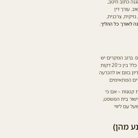
גנה כתוב היטב,
. עורך דין
זיקית, צרכנית,
ה לאורך כל ההליך.
ס. ברוב המקרים יש
דיון אחד בלבד, שנקבע בתוך מספר שבועות עד חודשים ממועד הגשת התביעה, ונמשך בדרך כלל בין כ־20 דקות
ון בזום או להכרעה
רים המתאימים.
ת נפש בתביעות קטנות – אם כי
ישור בית המשפט,
על עם ליווי
ע מהן)