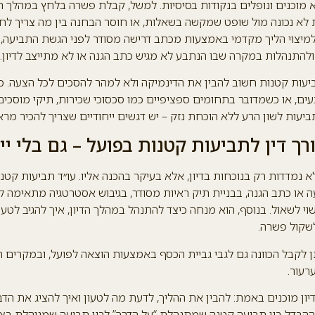
לא מוכנים ונופלים בנקודות בסיסיות. למשל, קבלת פשרה בלחץ במהלך הד
לא נכונה מול שופט שמקשה בשאלות, או חוסר הבחנה בין מה צריך לח
למיצוי הליך מקדמי באמצעות מכתב דרישה מסודר לפני הגשת התביעה, ל
להתנהלות במקרה שבו הנתבע לא מגיש כתב הגנה או לא מתייצב לדיון.
ביעות קטנות חשוב להבין את הדינמיקה ולא למהר להסכים לכל הצעה. 
ים, או כשמדובר בתחומים ספציפיים כמו סכסוכי שכירות, תיקי מוסכי
ביעות לשון הרע ללא הוכחת נזק – יש דגשים ייחודיים שצריך להכיר מרא
ך דין לתביעות קטנות בפועל – גם בלי ייצ
א נמדדות רק בנוכחות בדיון, אלא בעיקר בהכנה אליו. עו״ד תביעות קטנ
 או כתב הגנה, בבניית תיק ראיות מסודר, בגיבוש אסטרטגיה מתאימה לס
 לשאול. בנוסף, הוא מנחה כיצד להתנהל במהלך הדיון, איך להגיב לטענ
שקול פשרה.
ן לקבל הכוונה גם לגבי גביית הכסף באמצעות הוצאה לפועל, ובמקרים 
עור.
יון מוכנים באמת: להבין את ההליך, לדעת מה לטעון ואיך להציג את הדב
 ההבדל בין תביעה קטנה שמתנהלת “על הדרך” לבין תביעה שמנוהלת בצ