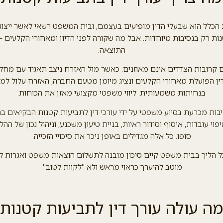
הכלל הוא שבעלי הדין מופיעים בעצמם, ובית המשפט רשאי לאשר ייצוג על
ות רק בנסיבות מיוחדות. אבל מה שקורה לפני הדיון ומאחורי הקלעים 
התוצאה.
ם קרובות הצדדים אינם מאוזנים. כאשר מול האזרח ניצב תאגיד עם מח
דין הפועלת מאחורי הקלעים ונציג מיומן מטעם החברה, האזרח עלול למ
בנחיתות משמעותית. ליווי משפטי מקצועי מאזן את הכוחות.
יבות מכרעת בסיוע משפטי על ידי עורכי דין לתביעות קטנות הבקיאים ב
פוי עובדות, איסוף וסידור ראיות, בניית טיעון משכנע, וניהול נכון של הה
סופו. כל אלה מגדילים באופן ניכר את סיכויי הזכייה.
 הליך בבית משפט קיים סיכון מובנה לתשלום הוצאות משפט ואגרות לצד
מוטב להיערך כראוי מראש ולא "לקוות לטוב".
מה עולה עורך דין לתביעות קטנות?