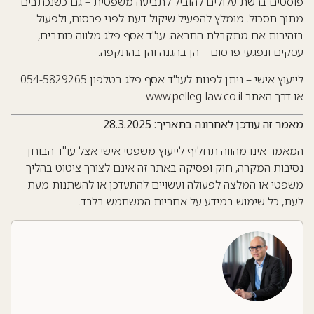
פוסטים ברשת עלולים להוביל לתביעה משפטית – גם כשנכתבים
מתוך תסכול. מומלץ להפעיל שיקול דעת לפני פרסום, ולפעול
בזהירות אם מתקבלת התראה. עו"ד אסף פלג מלווה כותבים,
עסקים ונפגעי פרסום – הן בהגנה והן בהתקפה.
לייעוץ אישי – ניתן לפנות לעו"ד אסף פלג בטלפון 054-5829265
או דרך האתר
www.pelleg-law.co.il
מאמר זה עודכן לאחרונה בתאריך: 28.3.2025
המאמר אינו מהווה תחליף לייעוץ משפטי אישי אצל עו"ד הבוחן
נסיבות המקרה, חוק ופסיקה באתר זה אינם לצורך ציטוט בהליך
משפטי או המלצה לפעולה ועשויים להתעדכן או להשתנות מעת
לעת, כל שימוש במידע על אחריות המשתמש בלבד.