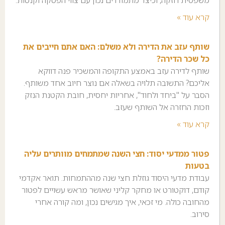
משפטית חזקה, וכיצד מתמודדים נכון עם צווי הפסקה וקנסות.
קרא עוד »
שותף עזב את הדירה ולא משלם: האם אתם חייבים את
כל שכר הדירה?
שותף לדירה עזב באמצע התקופה והמשכיר פנה דווקא
אליכם? התשובה תלויה בשאלה אם נוצר חיוב אחד משותף.
הסבר על "ביחד ולחוד", אחריות יחסית, חובת הקטנת הנזק
וזכות החזרה אל השותף שעזב.
קרא עוד »
פטור ממדעי יסוד: חצי השנה שמתמחים מוותרים עליה
בטעות
עבודת מדעי היסוד גוזלת חצי שנה מההתמחות. תואר אקדמי
קודם, דוקטורט או מחקר קליני שאושר מראש עשויים לפטור
מהחובה כולה. מי זכאי, איך מגישים נכון, ומה קורה אחרי
סירוב.