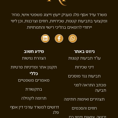
משרד עו״ד אסף פלג מעניק ייעוץ וייצוג משפטי אישי, מהיר
ומקצועי בתביעות קטנות, שכירויות, חוזים וצרכנות, וכן ליווי
ייחודי לרופאים בהליכי רישוי והתמחויות.
ניווט באתר
מידע חשוב
עו”ד תביעות קטנות
הצהרת נגישות
דיני שכירות
תקנון אתר ומדיניות פרטיות
כללי
תביעות נגד מוסכים
מאמרים משפטיים
מכתב התראה לפני
בתקשורת
תביעה
תרומה לקהילה
תצהירים ואימות חתימה
דרושים למשרד עורכי דין אסף
חוזים והסכמים
פלג
ירושה, צוואות וייפוי כח