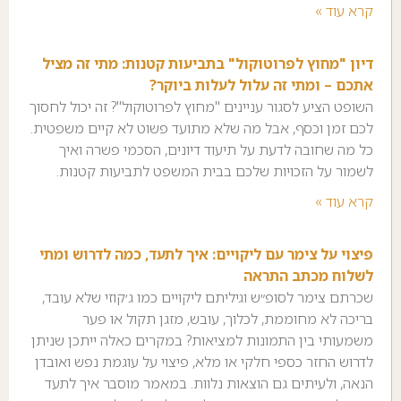
קרא עוד »
דיון "מחוץ לפרוטוקול" בתביעות קטנות: מתי זה מציל
אתכם – ומתי זה עלול לעלות ביוקר?
השופט הציע לסגור עניינים "מחוץ לפרוטוקול"? זה יכול לחסוך
לכם זמן וכסף, אבל מה שלא מתועד פשוט לא קיים משפטית.
כל מה שחובה לדעת על תיעוד דיונים, הסכמי פשרה ואיך
לשמור על הזכויות שלכם בבית המשפט לתביעות קטנות.
קרא עוד »
פיצוי על צימר עם ליקויים: איך לתעד, כמה לדרוש ומתי
לשלוח מכתב התראה
שכרתם צימר לסופ״ש וגיליתם ליקויים כמו ג׳קוזי שלא עובד,
בריכה לא מחוממת, לכלוך, עובש, מזגן תקול או פער
משמעותי בין התמונות למציאות? במקרים כאלה ייתכן שניתן
לדרוש החזר כספי חלקי או מלא, פיצוי על עוגמת נפש ואובדן
הנאה, ולעיתים גם הוצאות נלוות. במאמר מוסבר איך לתעד