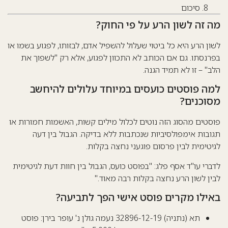
סיכום
מה זה לשון הרע על פי החוק?
לשון הרע היא כל ביטוי שעלול להשפיל אדם, לבזותו, לפגוע בשמו או
בפרנסתו. גם אם הכותב לא התכוון לפגוע, אלא רק "לשפוך את
הלב" – זו לא תמיד הגנה.
למה פוסטים כועסים במיוחד עלולים להיחשב
מסוכנים?
פוסטים מהסוג הזה נוטים לכלול מילים קשות, האשמות חמורות או
תגובות אימפולסיביות שנכתבות ללא בדיקה. הגבול בין דעה
לגיטימית לבין פרסום פוגעני נחצה בקלות.
לדברי עו"ד אסף פלג: "בפוסט כועס, הגבול בין חוות דעת לגיטימית
לבין לשון הרע נחצה בקלות רבה מאוד."
באילו מקרים פוסט אישי הפך לתביעה?
תא (נתניה) 32896-12-19 נעמה גולן נ' עופר בירן: פוסט