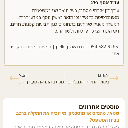
עו״ד אסף פלג
עורך דין אזרחי מסחרי, בעל תואר שני במשפטים
מאוניברסיטת בר אילן וכן תואר ראשון נוסף במדעי הרוח.
המשרד מעניק שירותים בתחומים כגון תביעות קטנות, חוזים,
דיני הגנת הצרכן, פרטיות ולשון הרע.
054-582-9265
|
pelleg-law.co.il
| המשרד ממוקם בקריית
אונו
הקודם
הבא
ביטול, התליה והגבלה של רישיונות במקצועות הרפואה – עורך דין אסף פלג
מכתב התראה מעורך דין: מתי שולחים, למה זה חשוב ואיך עושים את זה נכון?
פוסטים אחרונים
שמאי, מהנדס או מוסכניק: מי יוכיח את התקלה ברכב
בבית המשפט?
לא כל תקלה ברכב מוכיחה את עצמה. המאמר מסביר איזה