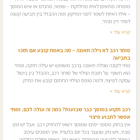
מומחה מתאים לאיזו מחלוקת – שמאי, מהנדס או איש המוסך
– אילו ראיות לשמר לפני התיקון, ומה ההבדל בין תביעה קטנה
לסדר דין מהיר.
קרא עוד »
סוחר רכב לא גילה תאונה – מה באמת קובע אם תזכו
בתביעה
מתי לקונה שגילה תאונה ברכב משומש יש עילה חזקה, ומתי
הוא חשוף. על חובת הגילוי של סוחר רכב, ההבדל בין ביטול
עסקה לפיצוי, ולמה טופס הגילוי החתום קובע את התיק.
קרא עוד »
רכב תקוע במוסך כבר שבועות? כמה זה עולה לכם, ומתי
אפשר לתבוע פיצוי
אין בחוק מספר ימים שמוסך רשאי להחזיק רכב. אבל יש זמן
סביר, ויש נזק שנצבר בכל יום בלעדיו. איך הופכים עיכוב
במוסך לתביעה מבוססת: ראשי נזק, ראיות וסולם הסלמה