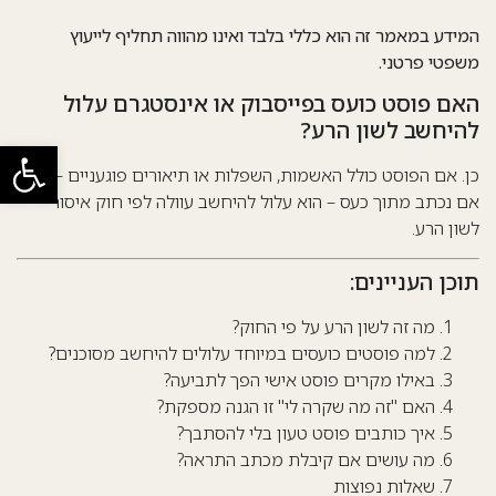
המידע במאמר זה הוא כללי בלבד ואינו מהווה תחליף לייעוץ
משפטי פרטני.
האם פוסט כועס בפייסבוק או אינסטגרם עלול
להיחשב לשון הרע?
פתח סרגל
כן. אם הפוסט כולל האשמות, השפלות או תיאורים פוגעניים – גם
אם נכתב מתוך כעס – הוא עלול להיחשב עוולה לפי חוק איסור
לשון הרע.
תוכן העניינים:
מה זה לשון הרע על פי החוק?
למה פוסטים כועסים במיוחד עלולים להיחשב מסוכנים?
באילו מקרים פוסט אישי הפך לתביעה?
האם "זה מה שקרה לי" זו הגנה מספקת?
איך כותבים פוסט טעון בלי להסתבך?
מה עושים אם קיבלת מכתב התראה?
שאלות נפוצות