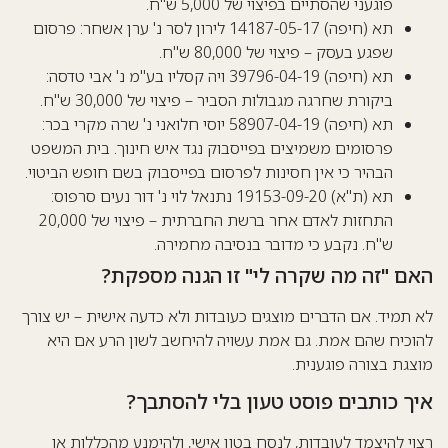
פוגעני שהסתיים בפיצוי של 5,000 ש"ח.
תא (חיפה) 14187-05-17 לירון לסר נ' ערן אשחר: פרסום
שפגע בעסק – פיצוי של 80,000 ש"ח.
תא (חיפה) 39796-04-19 ויה קסליו בע"מ נ' אבי טדסה:
ביקורת שחרגה מגבולות הסביר – פיצוי של 30,000 ש"ח.
תא (חיפה) 58907-04-19 יוסי חלואני נ' שרה מקרי בכר:
פרסומים משמיצים בפייסבוק נגד איש חינוך. בית המשפט
הבהיר כי אין חסינות לפרסום בפייסבוק בשם חופש הביטוי.
תא (ת"א) 19153-09-20 נתנאל לוי נ' דור נעים סרפוס:
התחזות לאדם אחר ברשת החברתית – פיצוי של 20,000
ש"ח. נקבע כי מדובר בנסיבה מחמירה.
האם "זה מה שקרה לי" זו הגנה מספקת?
לא תמיד. אם הדברים מוצגים כעובדות ולא כדעה אישית – יש צורך
להוכיח שהם אמת. גם אמת עשויה להיחשב לשון הרע אם היא
מוצגת בצורה פוגענית.
איך כותבים פוסט טעון בלי להסתבך?
רצוי להיצמד לעובדות, לנסח בטון אישי, ולהימנע מהכללות או