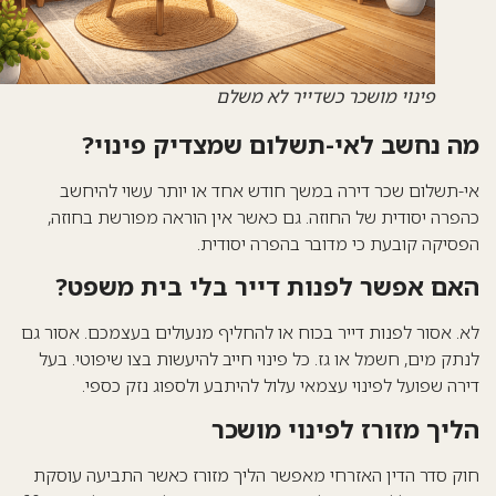
פינוי מושכר כשדייר לא משלם
ה נחשב לאי-תשלום שמצדיק פינוי?
-תשלום שכר דירה במשך חודש אחד או יותר עשוי להיחשב
פרה יסודית של החוזה. גם כאשר אין הוראה מפורשת בחוזה,
סיקה קובעת כי מדובר בהפרה יסודית.
אם אפשר לפנות דייר בלי בית משפט?
. אסור לפנות דייר בכוח או להחליף מנעולים בעצמכם. אסור גם
תק מים, חשמל או גז. כל פינוי חייב להיעשות בצו שיפוטי. בעל
רה שפועל לפינוי עצמאי עלול להיתבע ולספוג נזק כספי.
ליך מזורז לפינוי מושכר
ק סדר הדין האזרחי מאפשר הליך מזורז כאשר התביעה עוסקת