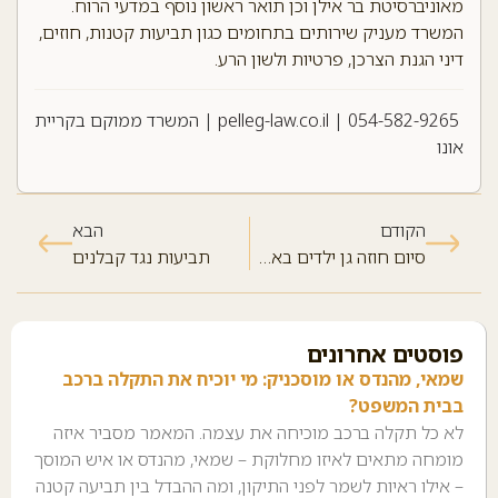
מאוניברסיטת בר אילן וכן תואר ראשון נוסף במדעי הרוח.
המשרד מעניק שירותים בתחומים כגון תביעות קטנות, חוזים,
דיני הגנת הצרכן, פרטיות ולשון הרע.
054-582-9265
|
pelleg-law.co.il
| המשרד ממוקם בקריית
אונו
הקודם
הבא
סיום חוזה גן ילדים באמצע השנה
תביעות נגד קבלנים
פוסטים אחרונים
שמאי, מהנדס או מוסכניק: מי יוכיח את התקלה ברכב
בבית המשפט?
לא כל תקלה ברכב מוכיחה את עצמה. המאמר מסביר איזה
מומחה מתאים לאיזו מחלוקת – שמאי, מהנדס או איש המוסך
– אילו ראיות לשמר לפני התיקון, ומה ההבדל בין תביעה קטנה