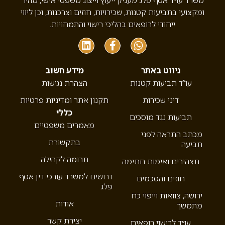
משרד עו״ד אסף פלג מעניק ייעוץ וייצוג משפטי אישי, מהיר
ומקצועי בתביעות קטנות, שכירויות, חוזים וצרכנות, וכן ליווי
ייחודי לרופאים בהליכי רישוי והתמחויות.
ניווט באתר
מידע חשוב
עו”ד תביעות קטנות
הצהרת נגישות
דיני שכירות
תקנון אתר ומדיניות פרטיות
כללי
תביעות נגד מוסכים
מאמרים משפטיים
מכתב התראה לפני
בתקשורת
תביעה
תרומה לקהילה
תצהירים ואימות חתימה
דרושים למשרד עורכי דין אסף
חוזים והסכמים
פלג
ירושה, צוואות וייפוי כח
אודות
מתמשך
יצירת קשר
עו״ד לרישוי רופאים