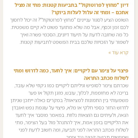
דיון "מחוץ לפרוטוקול" בתביעות קטנות: מתי זה מציל
אתכם – ומתי זה עלול לעלות ביוקר?
השופט הציע לסגור עניינים "מחוץ לפרוטוקול"? זה יכול לחסוך
לכם זמן וכסף, אבל מה שלא מתועד פשוט לא קיים משפטית.
כל מה שחובה לדעת על תיעוד דיונים, הסכמי פשרה ואיך
לשמור על הזכויות שלכם בבית המשפט לתביעות קטנות.
קרא עוד »
פיצוי על צימר עם ליקויים: איך לתעד, כמה לדרוש ומתי
לשלוח מכתב התראה
שכרתם צימר לסופ״ש וגיליתם ליקויים כמו ג׳קוזי שלא עובד,
בריכה לא מחוממת, לכלוך, עובש, מזגן תקול או פער
משמעותי בין התמונות למציאות? במקרים כאלה ייתכן שניתן
לדרוש החזר כספי חלקי או מלא, פיצוי על עוגמת נפש ואובדן
הנאה, ולעיתים גם הוצאות נלוות. במאמר מוסבר איך לתעד
את הליקויים בזמן אמת, איך להתנהל מול בעל הצימר, מתי
לשלוח מכתב התראה לפני תביעה, ומה חשוב לדעת לפני
שמגישים תביעה קטנה נגד צימר.