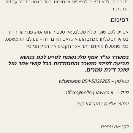
רק בפינוי, ללא דרישה לפיצויים או חובות. ההליך נמשך לרוב עד 60
ם בלבד.
יכום:
 יש לכם שוכר שלא משלם, אין טעם להתמהמה. פנו לעורך דין
הירות,
שלחו מכתב התראה
, ואם אין ברירה – פנו לבית המשפט.
ל שתפעלו מוקדם יותר – כך תקטינו את הנזק הכלכלי.
משרד עו"ד אסף פלג
נשמח לסייע לכם בנושא
יעה לפינוי מושכר והתמודדות בכל קושי אחר מול
כר דירת מגורים.
ן – 054-5829265 whatsapp
יל –
office@pelleg-law.co.il
חזור אליכם בתוך זמן קצר.
ריאה נוספת: