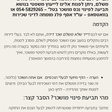
לם, ניתן לפנות אלינו לייעוץ משפטי בנושא
תביעה לפינוי נכס מושכר בטל' – 054-5829265 או
ואטסאפ –
עו"ד אסף פלג מומחה לדיני שכירות
קדמה
 יש לכם
דייר שלא משלם שכר דירה
,
אתם לא לבד. בעלי דירות
ים נתקלים במצב שבו השוכר מפסיק לשלם, מסרב לפנות,
עיתים אף משאיר נזק לרכוש. במדריך הזה נסקור בקצרה מה ניתן
שות, באילו מקרים ניתן להגיש תביעה לפינוי מושכר, ואיך
ימנע מטעויות נפוצות (הרחבה בהמשך המאמר).
הערה – הדף מיועד לבעלי הנכסים. אם אתה השוכר
(כלומר,
זה שגר בדירה ומשלם את דמי השכירות לבעל הבית) ורוצים
לפנות אותך מהדירה –
לחץ כאן.
הי תביעת פינוי מושכר? הסבר קצר:
ובר בתביעה ייחודית שמטרתה להשיב לבעל הנכס את החזקה