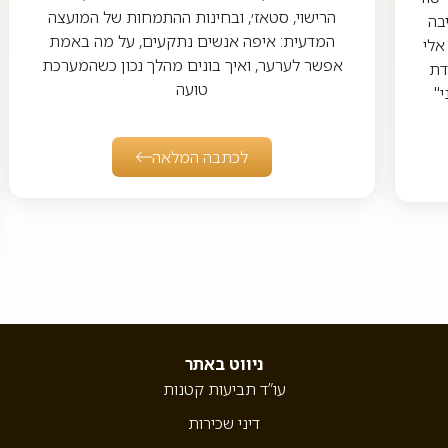
הרישוי, סטאז׳, ובחינות ההתמחות של המועצה
בה
המדעית: איפה אנשים נתקעים, על מה באמת
אלי
אפשר לערער, ואיך בונים מהלך נכון כשהמערכת
דת
טועה
י"
לכתבה המלאה
ניווט באתר
עו”ד תביעות קטנות
דיני שכירות