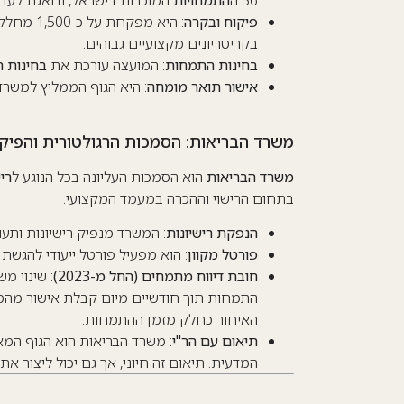
56 ה
התמחויות
המוכרות בישראל, ודואגת לעדכו
פיקוח ובקרה
: היא מפ
בקריטריונים מקצועיים גבוהים.
בחינות התמחות
: המועצה עורכת את
בחינות 
אישור תואר מומחה
: היא הגוף הממליץ למשרד
משרד הבריאות: הסמכות הרגולטורית והפיק
משרד הבריאות
הוא הסמכות העליונה בכל הנוגע ל
רי
בתחום הרישוי וההכרה במעמד המקצועי.
הנפקת רישיונות
: המשרד מנפיק רישיונות ותע
פורטל מקוון
: הוא מפעיל פורטל ייעודי להגשת
חובת דיווח מתמחים (החל מ-2023)
: שינוי מ
התמחות תוך חודשיים מיום קבלת אישור מהמו
האיחור כחלק מזמן ההתמחות.
תיאום עם הר"י
: משרד הבריאות הוא הגוף המ
המדעית. תיאום זה חיוני, אך גם יכול ליצור את