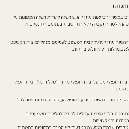
והכרה)
ים במשרד הבריאות ניתן להגיש
השגה לועדות השגה
הממונות על
ן שההחלטה התקבלה ללא התחשבות בנתונים רלוונטיים או
ההשגה ניתן לערער ל
בית המשפט לעניינים מנהליים
. בית המשפט
ולא בשאלות רפואיות/עובדתיות.
הרופא למטופל, בין הרופא למדינה (כולל רישוי), ובין הרופא
 התקנות:
פא מומחה" ובהשלכותיה על חופש העיסוק והזדמנות שווה לכל
התנהגות בלתי הולמת עלולים להוביל להליכים משמעתיים
המידות והמקצועיות.
 במקרים שבהם המועצה המדעית לא הכירה בתקופות התמחות