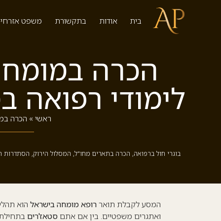
בית
אודות
בתקשורת
משפט אזרחי-
הכרה במומחיו
לימודי רפואה ב
ראשי
»
הכרה במו
בוגרי חול ברפואה
,
הכרה בתארים מחו"ל
,
המסלול הירוק
,
הסתדרות ר
המסע לקבלת תואר
רופא מומחה בישראל
הוא תהליך
ואתגרים משפטיים. בין אם אתם
סטאז'רים
בתחילת 