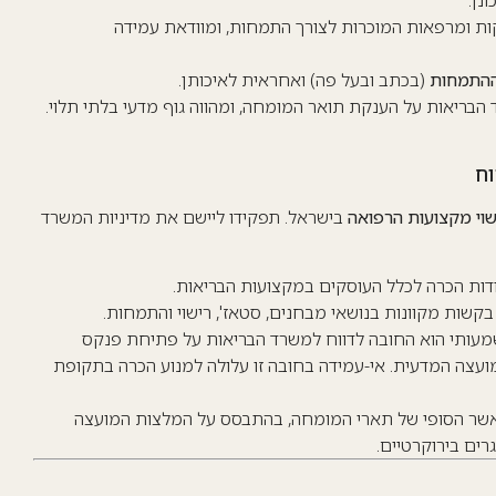
נן.
קחת על כ-1,500 מחלקות ומרפאות המוכרות לצורך התמחות, ומוודאת עמידה
ההתמחות
(בכתב ובעל פה) ואחראית לאיכותן.
 הבריאות על הענקת תואר המומחה, ומהווה גוף מדעי בלתי תלוי.
וח
שוי מקצועות הרפואה
בישראל. תפקידו ליישם את מדיניות המשרד
ודות הכרה לכלל העוסקים במקצועות הבריאות.
 בקשות מקוונות בנושאי מבחנים, סטאז', רישוי והתמחות.
שמעותי הוא החובה לדווח למשרד הבריאות על פתיחת פנקס
עצה המדעית. אי-עמידה בחובה זו עלולה למנוע הכרה בתקופת
אשר הסופי של תארי המומחה, בהתבסס על המלצות המועצה
גרים בירוקרטיים.