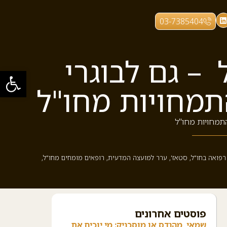
03-7385404
– גם לבוגרי
פתח סרגל
תמחויות מחו"ל
התמחויות מחו"ל
רפואה בחו"ל
,
סטאז'
,
ערר למועצה המדעית
,
רופאים מומחים מחו"ל
,
פוסטים אחרונים
שמאי, מהנדס או מוסכניק: מי יוכיח את