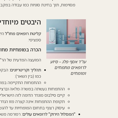
מסוימות, תוך בחינת סוגיות כמו עבודה במקב
היבטים מיוחדי
קליטת רופאים מחו"ל
היא
ספציפי.
הכרה במומחיות מחו"
המועצה המדעית של
הר"י
עו"ד אסף פלג – סיוע
לרופאים מתמחים
תהליך וקריטריונים
: הבקש
ומומחים
כמו (בין השאר):
ההתמחות התקיימה במוסד 
ההתמחות נעשתה במשרה מלאה וברציפו
קיים סילבוס מוגדר הדומה לזה הישראלי.
תקופת ההתמחות אינה קצרה מזו הנדרש
עיסוק רצוף בתחום המומחיות עד להגש
"המסלול ה
ירוק
" לרופאים עולים
: רפורמה משמ