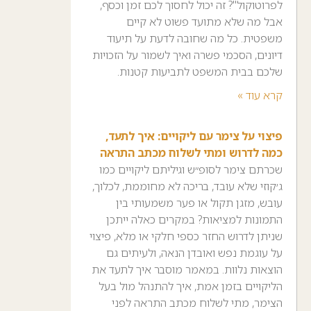
לפרוטוקול"? זה יכול לחסוך לכם זמן וכסף,
אבל מה שלא מתועד פשוט לא קיים
משפטית. כל מה שחובה לדעת על תיעוד
דיונים, הסכמי פשרה ואיך לשמור על הזכויות
שלכם בבית המשפט לתביעות קטנות.
קרא עוד »
פיצוי על צימר עם ליקויים: איך לתעד,
כמה לדרוש ומתי לשלוח מכתב התראה
שכרתם צימר לסופ״ש וגיליתם ליקויים כמו
ג׳קוזי שלא עובד, בריכה לא מחוממת, לכלוך,
עובש, מזגן תקול או פער משמעותי בין
התמונות למציאות? במקרים כאלה ייתכן
שניתן לדרוש החזר כספי חלקי או מלא, פיצוי
על עוגמת נפש ואובדן הנאה, ולעיתים גם
הוצאות נלוות. במאמר מוסבר איך לתעד את
הליקויים בזמן אמת, איך להתנהל מול בעל
הצימר, מתי לשלוח מכתב התראה לפני